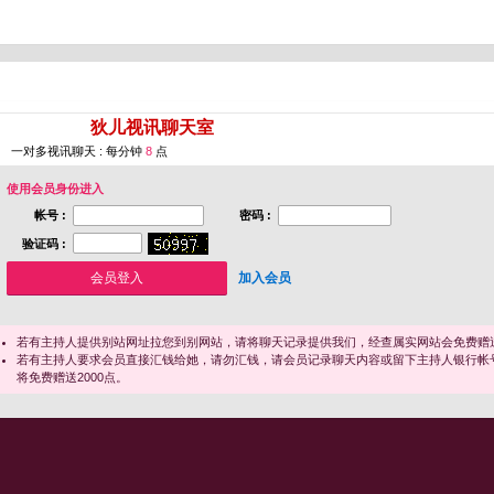
您即将进入 [
狄儿视讯聊天室
]
一对多视讯聊天 : 每分钟
8
点
使用会员身份进入
帐号 :
密码 :
验证码 :
加入会员
若有主持人提供别站网址拉您到别网站，请将聊天记录提供我们，经查属实网站会免费赠送
若有主持人要求会员直接汇钱给她，请勿汇钱，请会员记录聊天内容或留下主持人银行帐
将免费赠送2000点。