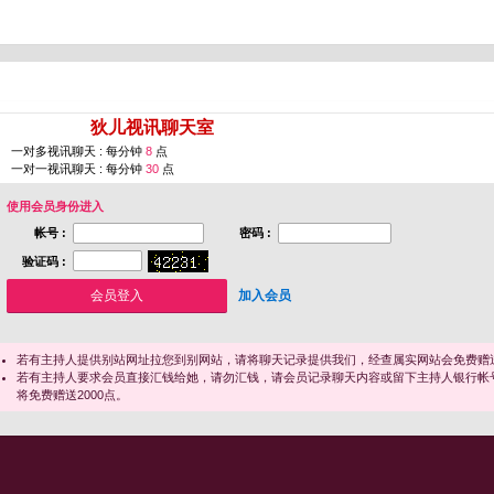
您即将进入 [
狄儿视讯聊天室
]
一对多视讯聊天 : 每分钟
8
点
一对一视讯聊天 : 每分钟
30
点
使用会员身份进入
帐号 :
密码 :
验证码 :
加入会员
若有主持人提供别站网址拉您到别网站，请将聊天记录提供我们，经查属实网站会免费赠送
若有主持人要求会员直接汇钱给她，请勿汇钱，请会员记录聊天内容或留下主持人银行帐
将免费赠送2000点。