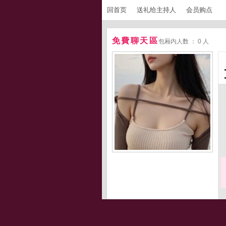
回首页
送礼给主持人
会员购点
免費聊天區
包厢内人数 ： 0 人