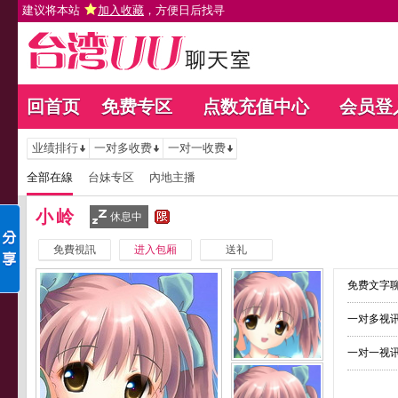
建议将本站
加入收藏
，方便日后找寻
回首页
免费专区
点数充值中心
会员登
业绩排行
一对多收费
一对一收费
全部在線
台妹专区
內地主播
小岭
休息中
免費視訊
进入包厢
送礼
免费文字聊
一对多视讯
一对一视讯