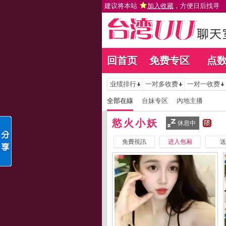
建议将本站
加入收藏
，方便日后找寻
回首页
免费专区
点
业绩排行
一对多收费
一对一收费
全部在線
台妹专区
內地主播
慾火小妖
休息中
免費視訊
进入包厢
送