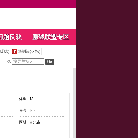
问题反映
赚钱联盟专区
暧昧)
限制级(火辣)
体重 : 43
身高 : 162
区域 : 台北市