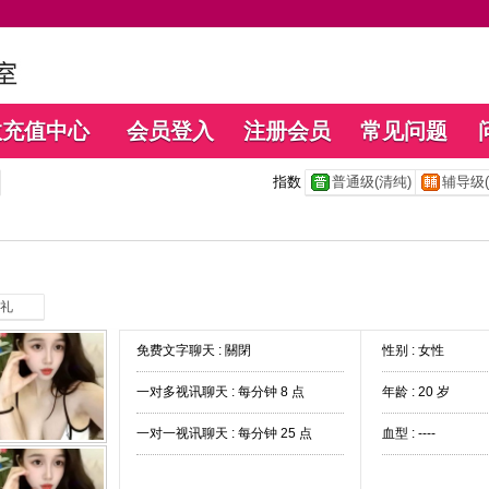
数充值中心
会员登入
注册会员
常见问题
指数
普通级(清纯)
辅导级(
礼
免费文字聊天 :
關閉
性别 : 女性
一对多视讯聊天 :
每分钟 8 点
年龄 : 20 岁
一对一视讯聊天 :
每分钟 25 点
血型 : ----