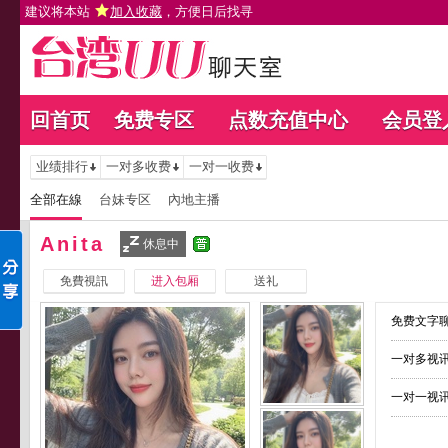
建议将本站
加入收藏
，方便日后找寻
回首页
免费专区
点数充值中心
会员登
业绩排行
一对多收费
一对一收费
全部在線
台妹专区
內地主播
Anita
休息中
免費視訊
进入包厢
送礼
免费文字聊
一对多视讯
一对一视讯