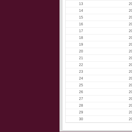
13
2
14
2
15
2
16
2
17
2
18
2
19
2
20
2
21
2
22
2
23
2
24
2
25
2
26
2
27
2
28
2
29
2
30
2