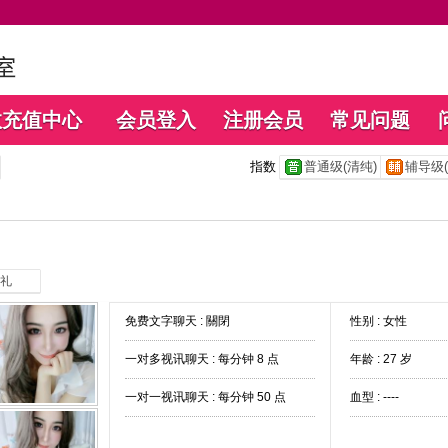
数充值中心
会员登入
注册会员
常见问题
指数
普通级(清纯)
辅导级(
礼
免费文字聊天 :
關閉
性别 : 女性
一对多视讯聊天 :
每分钟 8 点
年龄 : 27 岁
一对一视讯聊天 :
每分钟 50 点
血型 : ----