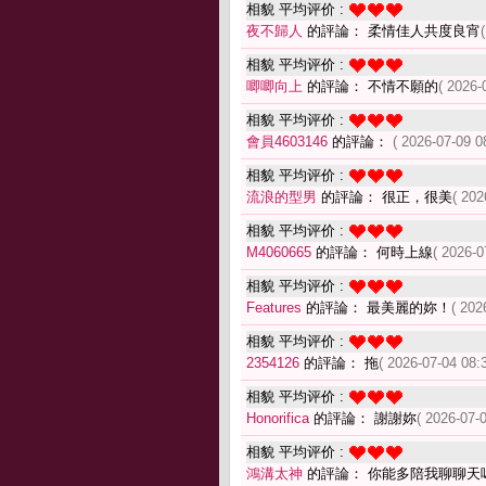
相貌 平均评价 :
夜不歸人
的評論： 柔情佳人共度良宵
相貌 平均评价 :
唧唧向上
的評論： 不情不願的
( 2026-
相貌 平均评价 :
會員4603146
的評論：
( 2026-07-09 0
相貌 平均评价 :
流浪的型男
的評論： 很正，很美
( 202
相貌 平均评价 :
M4060665
的評論： 何時上線
( 2026-0
相貌 平均评价 :
Features
的評論： 最美麗的妳！
( 202
相貌 平均评价 :
2354126
的評論： 拖
( 2026-07-04 08:
相貌 平均评价 :
Honorifica
的評論： 謝謝妳
( 2026-07-
相貌 平均评价 :
鴻溝太神
的評論： 你能多陪我聊聊天