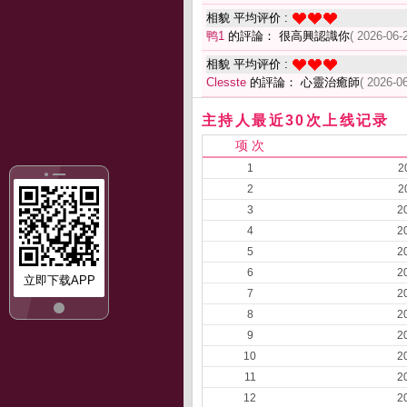
相貌 平均评价 :
鸭1
的評論： 很高興認識你
( 2026-06-
相貌 平均评价 :
Clesste
的評論： 心靈治癒師
( 2026-0
主持人最近30次上线记录
项 次
1
2
2
2
3
2
4
2
5
2
6
2
立即下载APP
7
2
8
2
9
2
10
2
11
2
12
2