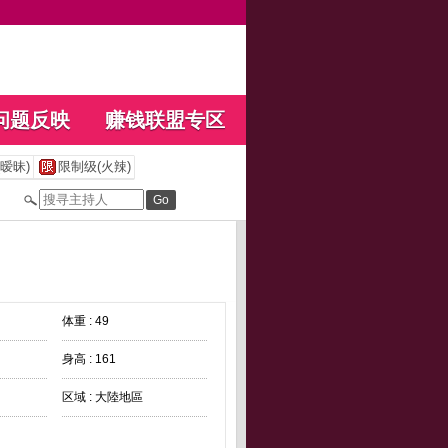
问题反映
赚钱联盟专区
暧昧)
限制级(火辣)
体重 : 49
身高 : 161
区域 : 大陸地區