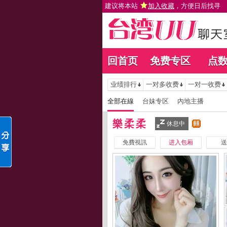
建议将本站
加入收藏
，方便日后找寻
回首页
免费专区
点
业绩排行
一对多收费
一对一收费
全部在線
台妹专区
內地主播
樂柔柔
休息中
免費視訊
进入包厢
送