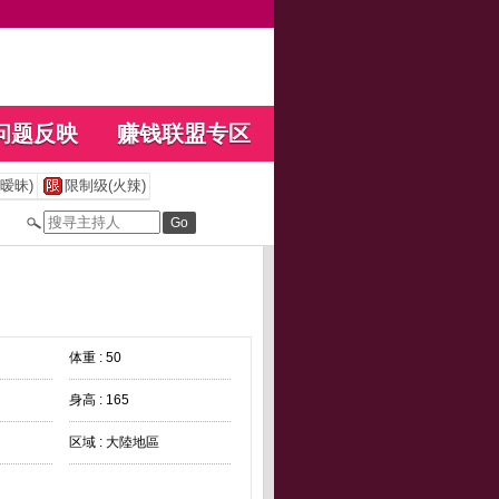
问题反映
赚钱联盟专区
暧昧)
限制级(火辣)
体重 : 50
身高 : 165
区域 : 大陸地區