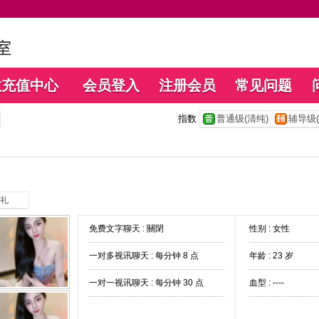
数充值中心
会员登入
注册会员
常见问题
指数
普通级(清纯)
辅导级(
礼
免费文字聊天 :
關閉
性别 : 女性
一对多视讯聊天 :
每分钟 8 点
年龄 : 23 岁
一对一视讯聊天 :
每分钟 30 点
血型 : ----