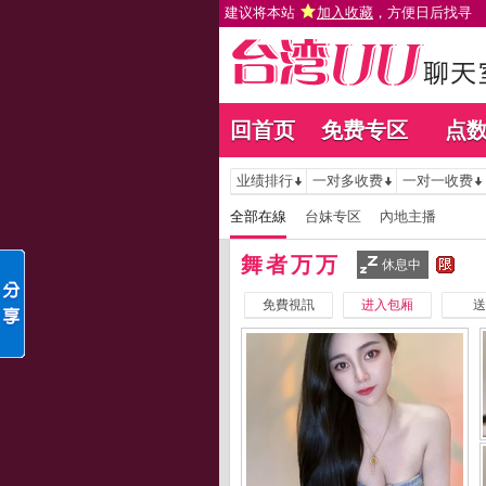
建议将本站
加入收藏
，方便日后找寻
回首页
免费专区
点
业绩排行
一对多收费
一对一收费
全部在線
台妹专区
內地主播
舞者万万
休息中
免費視訊
进入包厢
送