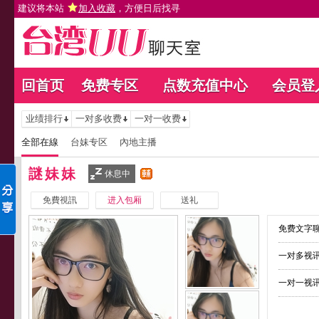
建议将本站
加入收藏
，方便日后找寻
回首页
免费专区
点数充值中心
会员登
业绩排行
一对多收费
一对一收费
全部在線
台妹专区
內地主播
謎妹妹
休息中
免費視訊
进入包厢
送礼
免费文字聊
一对多视讯
一对一视讯