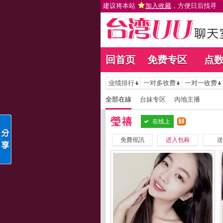
建议将本站
加入收藏
，方便日后找寻
回首页
免费专区
点
业绩排行
一对多收费
一对一收费
全部在線
台妹专区
內地主播
瑩禧
在线上
免費視訊
进入包厢
送