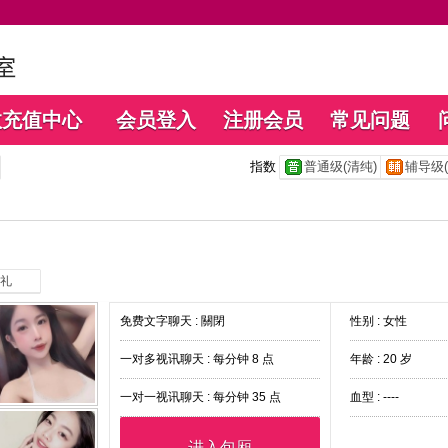
数充值中心
会员登入
注册会员
常见问题
指数
普通级(清纯)
辅导级(
礼
免费文字聊天 :
關閉
性别 : 女性
一对多视讯聊天 :
每分钟 8 点
年龄 : 20 岁
一对一视讯聊天 :
每分钟 35 点
血型 : ----
进入包厢