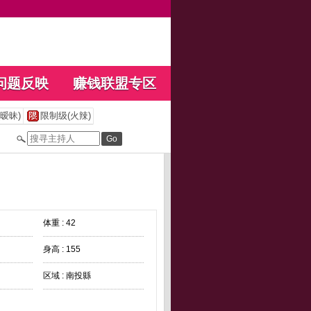
问题反映
赚钱联盟专区
暧昧)
限制级(火辣)
体重 : 42
身高 : 155
区域 : 南投縣