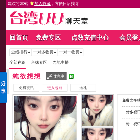
建议将本站
加入收藏
，方便日后找寻
回首页
免费专区
点数充值中心
会员登
业绩排行
一对多收费
一对一收费
全部在線
台妹专区
內地主播
純欲想想
休息中
免費視訊
进入包厢
送礼
免费文字聊
一对多视讯
一对一视讯