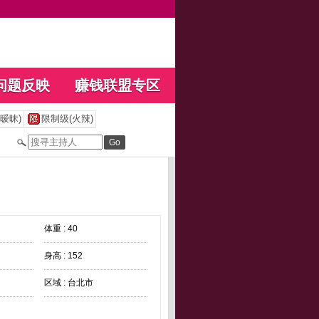
问题反映
赚钱联盟专区
暧昧)
限制级(火辣)
体重 : 40
身高 : 152
区域 : 台北市