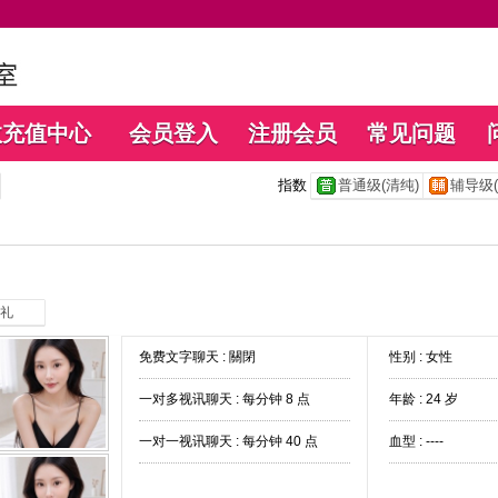
数充值中心
会员登入
注册会员
常见问题
指数
普通级(清纯)
辅导级(
礼
免费文字聊天 :
關閉
性别 : 女性
一对多视讯聊天 :
每分钟 8 点
年龄 : 24 岁
一对一视讯聊天 :
每分钟 40 点
血型 : ----