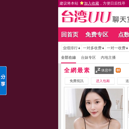
建议将本站
加入收藏
，方便日后找寻
回首页
免费专区
点
业绩排行
一对多收费
一对一收费
全部在線
台妹专区
內地主播
全網最素
休息中
免費視訊
进入包厢
送