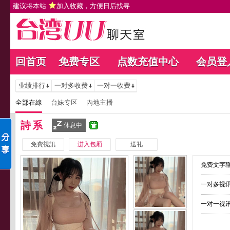
建议将本站
加入收藏
，方便日后找寻
回首页
免费专区
点数充值中心
会员登
业绩排行
一对多收费
一对一收费
全部在線
台妹专区
內地主播
詩系
休息中
免費視訊
进入包厢
送礼
免费文字聊
一对多视讯
一对一视讯