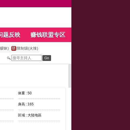
问题反映
赚钱联盟专区
暧昧)
限制级(火辣)
体重 : 50
身高 : 165
区域 : 大陸地區