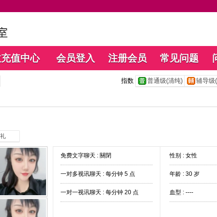
数充值中心
会员登入
注册会员
常见问题
指数
普通级(清纯)
辅导级(
礼
免费文字聊天 :
關閉
性别 : 女性
一对多视讯聊天 :
每分钟 5 点
年龄 : 30 岁
一对一视讯聊天 :
每分钟 20 点
血型 : ----