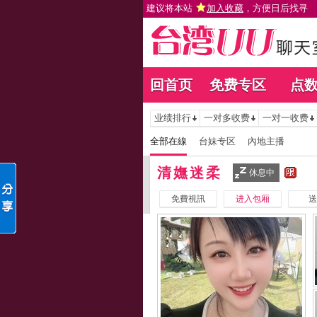
建议将本站
加入收藏
，方便日后找寻
回首页
免费专区
点
业绩排行
一对多收费
一对一收费
全部在線
台妹专区
內地主播
清嫵迷柔
休息中
免費視訊
进入包厢
送